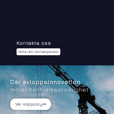
Kontakta oss
Hitta rätt kontaktperson
Där
avloppsinnovation
möter hantverksskicklighet
Vår miljöpolicy