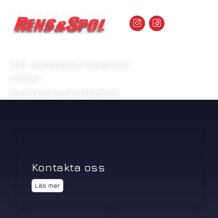
Där avloppsinnovation
möter
Verksamhetsår
hantverksskicklighet
0
år
Kontakta oss
Läs mer