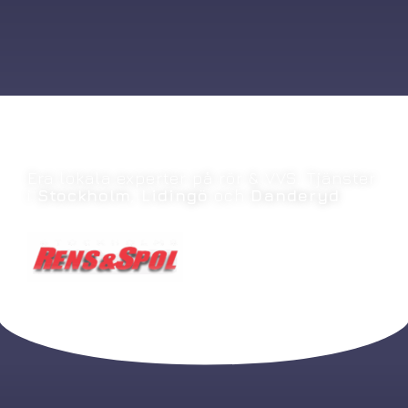
Era lokala experter på rör & VVS. Tjänster
i
Stockholm
,
Lidingö
och
Danderyd
.